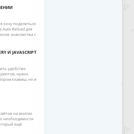
НЕНИИ
 я хочу поделиться
 Auto Reload для
 после знакомства с
Y И JAVASCRIPT
ить удобство
криптов, нужно
бором клавиш, но и
сайтов на многих
 о необходимости
который ещё