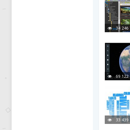
34 246
69 122
33 439