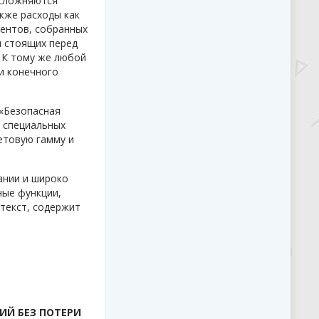
усложняются
акже расходы как
ментов, собранных
я стоящих перед
. К тому же любой
и конечного
 «Безопасная
 специальных
етовую гамму и
ании и широко
ные функции,
текст, содержит
ИЙ БЕЗ ПОТЕРИ