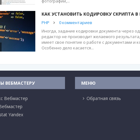
фотографии,...
КАК УСТАНОВИТЬ КОДИРОВКУ СКРИПТА В 
PHP
0 комментариев
Иногда, задание кодировки документа через о
редактор не производит желаемого результата,
имеет свое понятие о работе с документами и к
Особенно дело касается...
СЫ ВЕБМАСТЕРУ
МЕНЮ
кс Вебмастер
Обратная связь
 Вебмастер
stat Yandex