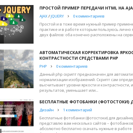
ПРОСТОЙ ПРИМЕР ПЕРЕДАЧИ HTML НА AJAX
AJAX
/
JQUERY
0 комментариев
Простой и в тоже время нужный пример применен
практике и в работе которым пользуюсь лично я
двух файлов: оба конечно расположены на сервер
1
АВТОМАТИЧЕСКАЯ КОРРЕКТИРОВКА ЯРКО
КОНТРАСТНОСТИ СРЕДСТВАМИ PHP
PHP
0 комментариев
Данный php скрипт предназначен для автомат
нормализации изображений. Скрипт сам опреде
высчитывает уровни яркости и контрастности, и
результатов, уменьшает или...
БЕСПЛАТНЫЕ ФОТОБАНКИ (ФОТОСТОКИ) 
Дизайн
1 комментарий
Бесплатные фотобанки (фотостоки) для дизайнер
представлю вам несколько сайтов – фотобанков
абсолютно бесплатно скачать нужные в работе