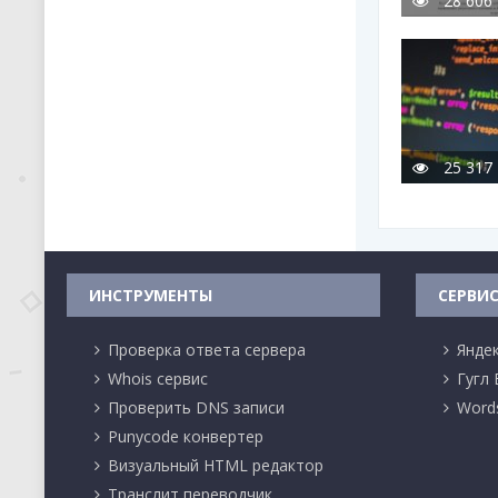
28 606
25 317
ИНСТРУМЕНТЫ
СЕРВИ
Проверка ответа сервера
Янде
Whois сервис
Гугл
Проверить DNS записи
Word
Punycode конвертер
Визуальный HTML редактор
Транслит переводчик