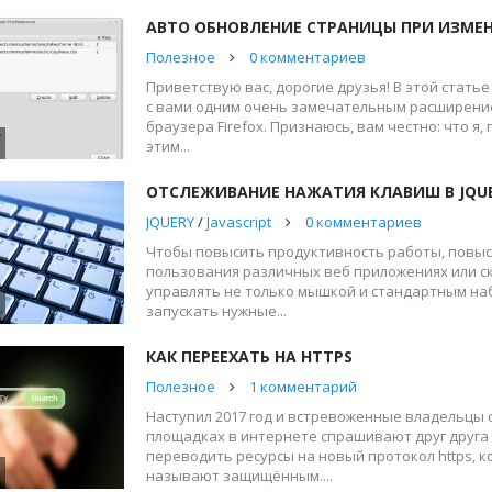
АВТО ОБНОВЛЕНИЕ СТРАНИЦЫ ПРИ ИЗМЕ
Полезное
0 комментариев
Приветствую вас, дорогие друзья! В этой статье
с вами одним очень замечательным расширение
браузера Firefox. Признаюсь, вам честно: что я,
этим...
ОТСЛЕЖИВАНИЕ НАЖАТИЯ КЛАВИШ В JQUER
JQUERY
/
Javascript
0 комментариев
Чтобы повысить продуктивность работы, повыс
пользования различных веб приложениях или с
управлять не только мышкой и стандартным на
запускать нужные...
КАК ПЕРЕЕХАТЬ НА HTTPS
Полезное
1 комментарий
Наступил 2017 год и встревоженные владельцы 
площадках в интернете спрашивают друг друга
переводить ресурсы на новый протокол https, 
называют защищённым....