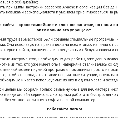
аться в веб-дизайне;
ть принципы настройки серверов Apache и организации баз дан
ть навыками seo-специалиста и умением ориентироваться на р
е сайта – кропотливейшее и сложное занятие, но наши о
оптимально его упрощают.
ния труда вебмастеров были созданы специальные программы, 
ми. Они используются практически на всех этапах, начиная от с
интернет-сайта, заканчивая его регулярным обслуживанием и 
таких инструментов, необходимых для работы, уже давно исчис
ногие из тех, кто уже имеет опыт, наверняка сталкивались со сл
тственный момент нужной программы-помощника просто не ока
того, чтобы не попадать в такие неприятные ситуации, очень ва
обходимые и часто используемые из них в одном месте и всегда 
ой целью мы собрали только самые нужные для вебмастера инс
их в виде онлайн-сервисов, с которыми работать быстро, легко
та, без установки лишнего софта на свой компьютер.
Работайте легко!