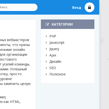
Вход
КАТЕГОРИИ
PHP
ьных вебмастеров
Javascript
ументы, что нужны
Jquery
 режиме онлайн.
 для организации
Ajax
екстового
Дизайн
т усилий команды,
SEO
мами. Успешный
очку, просто
Полезное
 уровне
бы заменить целую
ми);
их как HTML,