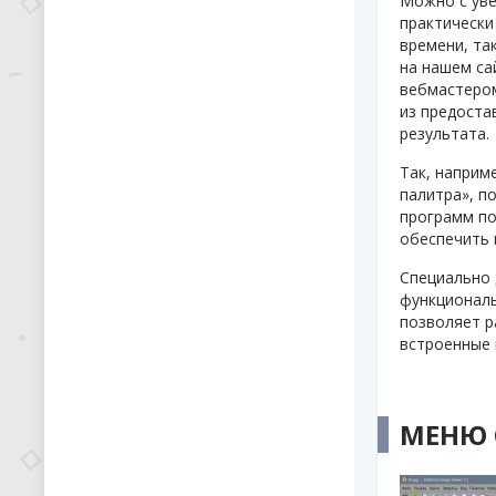
Можно с уве
практически
времени, та
на нашем са
вебмастером
из предоста
результата.
Так, наприм
палитра», п
программ по
обеспечить 
Специально 
функциональ
позволяет р
встроенные 
МЕНЮ 