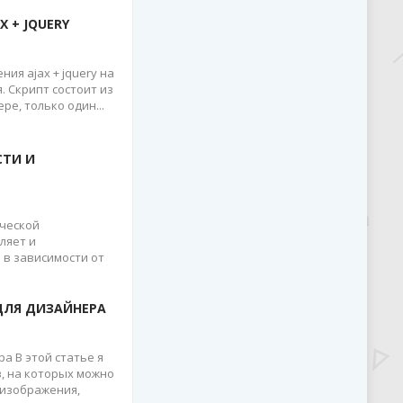
 + JQUERY
ия ajax + jquery на
. Скрипт состоит из
е, только один...
СТИ И
ической
ляет и
 в зависимости от
ДЛЯ ДИЗАЙНЕРА
а В этой статье я
, на которых можно
 изображения,