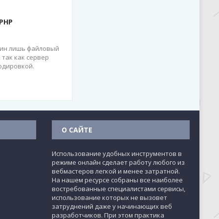
PHP
дин лишь файловый
 так как сервер
одировкой.
О САЙТЕ
Использование удобных инструментов в
режиме онлайн сделает работу любого из
вебмастеров легкой и менее затратной.
На нашем ресурсе собраны все наиболее
востребованные специалистами сервисы,
использование которых не вызовет
затруднений даже у начинающих веб
разработчиков. При этом практика