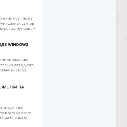
ажений обычно мы
Функционал сайтов
ли вес загружаемых
РЕДЕ WINDOWS
ws по умолчанию
только для одного
ожение? Такой
АЗМЕТКИ НА
том в данной
то всего на всего
е иметь ничего