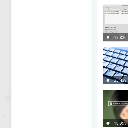
18 820
33 438
18 959