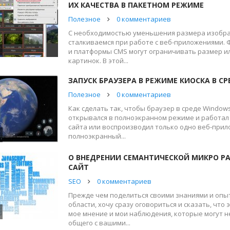
ИХ КАЧЕСТВА В ПАКЕТНОМ РЕЖИМЕ
Полезное
0 комментариев
С необходимостью уменьшения размера изобр
сталкиваемся при работе с веб-приложениями. 
и платформы CMS могут ограничивать размер и
картинок. В этой...
ЗАПУСК БРАУЗЕРА В РЕЖИМЕ КИОСКА В С
Полезное
0 комментариев
Как сделать так, чтобы браузер в среде Windo
открывался в полноэкранном режиме и работал 
сайта или воспроизводил только одно веб-прил
полноэкранный...
О ВНЕДРЕНИИ СЕМАНТИЧЕСКОЙ МИКРО Р
САЙТ
SEO
0 комментариев
Прежде чем поделиться своими знаниями и опы
области, хочу сразу оговориться и сказать, что э
мое мнение и мои наблюдения, которые могут н
общего с вашими...