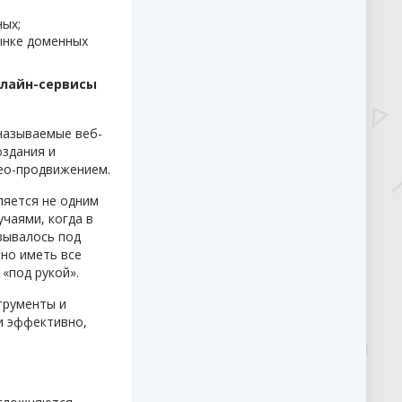
ных;
ынке доменных
нлайн-сервисы
называемые веб-
оздания и
сео-продвижением.
ляется не одним
учаями, когда в
зывалось под
жно иметь все
«под рукой».
трументы и
 и эффективно,