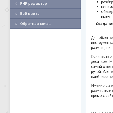
разбир
PHP редактор
понима
облада
Веб цвета
имен.
Обратная связь
Создани
Для облегче
инструмента
размещения 
Количество 
десятком. М
самый отве
рукой. Для 
наиболее не
Именно с эт
разместили 
прямо с сай