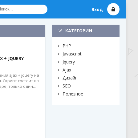
Вход
КАТЕГОРИИ
PHP
Javascript
 + JQUERY
Jquery
Ajax
ия ajax + jquery на
Дизайн
. Скрипт состоит из
SEO
е, только один...
Полезное