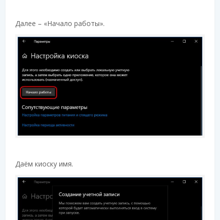
Далее – «Начало работы».
Даём киоску имя.